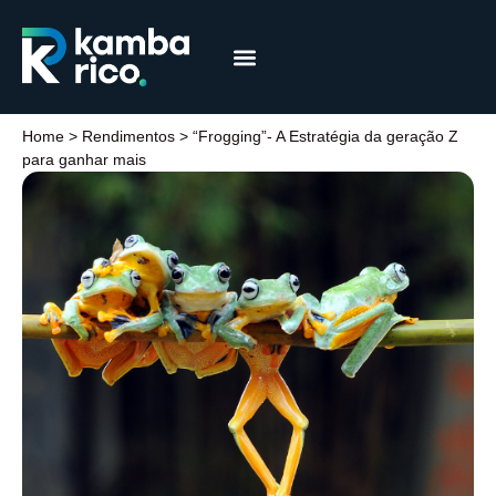
Márcia Coelho
Educação Financeira
Home
>
Rendimentos
>
“Frogging”- A Estratégia da geração Z
para ganhar mais