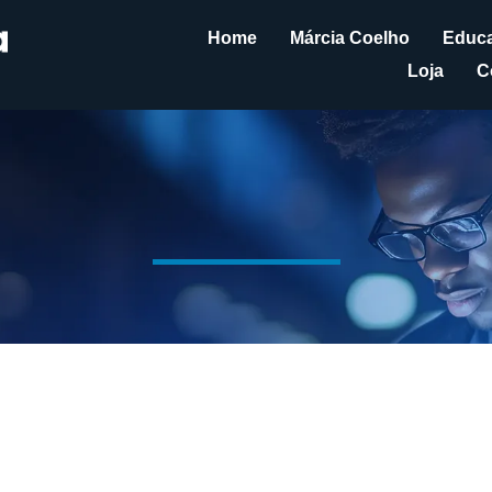
Home
Márcia Coelho
Educa
Loja
C