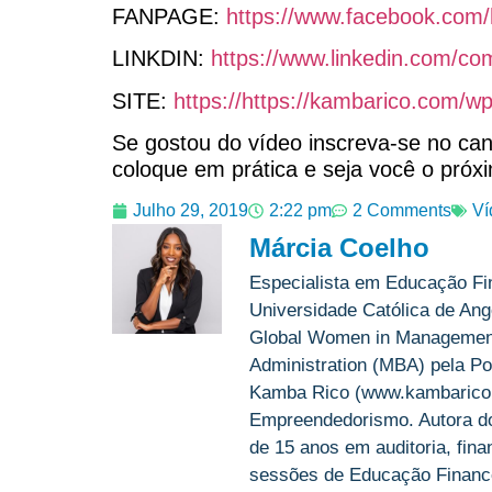
FANPAGE:
https://www.facebook.com/
LINKDIN:
https://www.linkedin.com/
SITE:
https://https://kambarico.com/
Se gostou do vídeo inscreva-se no can
coloque em prática e seja você o próx
Julho 29, 2019
2:22 pm
2 Comments
Ví
Márcia Coelho
Especialista em Educação Fi
Universidade Católica de Ango
Global Women in Management 
Administration (MBA) pela Po
Kamba Rico (www.kambarico.c
Empreendedorismo. Autora do 
de 15 anos em auditoria, fin
sessões de Educação Finance