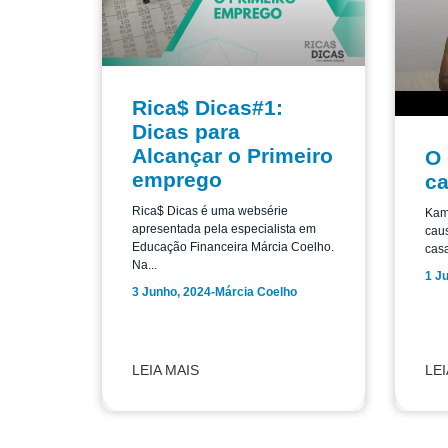
Rica$ Dicas#1:
Dicas para
Alcançar o Primeiro
O 
emprego
ca
Rica$ Dicas é uma websérie
Kamb
apresentada pela especialista em
caus
Educação Financeira Márcia Coelho.
casa
Na...
1 Ju
3 Junho, 2024
-
Márcia Coelho
LEIA MAIS
LEI