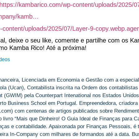
https://kambarico.com/wp-content/uploads/2025/0
company/kamb…
wp-content/uploads/2025/07/Layer-9-copy.webp.age
al, deixe o seu like, comente e partilhe com os K
imo Kamba Rico! Até a próxima!
deos
nanceira, Licenciada em Economia e Gestão com a especial
la (Ucan), Contabilista inscrita na Ordem dos contabilistas
(GWIM) pela Counterpart Intenational nos Estados Unidos
rto Business School em Portugal. Empreendedora, criadora
om) com centenas de artigos publicados sobre Rendiment
livro “Mais que Dinheiro! O Guia Ideal de Finanças para Ca
anças e contabilidade. Apaixonada por Finanças Pessoais, é
ira In-Company com milhares de formandos até a data. Bu