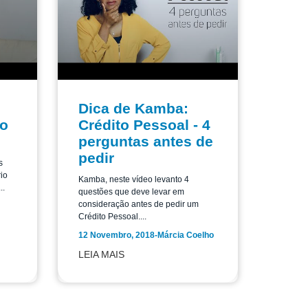
Dica de Kamba:
 o
Crédito Pessoal - 4
perguntas antes de
pedir
s
rio
Kamba, neste vídeo levanto 4
..
questões que deve levar em
consideração antes de pedir um
Crédito Pessoal....
12 Novembro, 2018
-
Márcia Coelho
LEIA MAIS