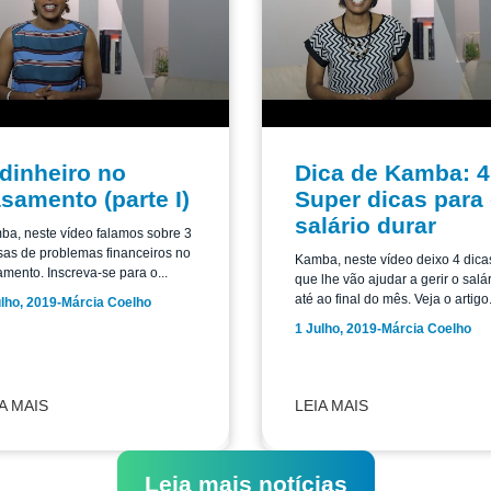
dinheiro no
Dica de Kamba: 4
samento (parte I)
Super dicas para
salário durar
a, neste vídeo falamos sobre 3
as de problemas financeiros no
Kamba, neste vídeo deixo 4 dica
mento. Inscreva-se para o...
que lhe vão ajudar a gerir o salá
até ao final do mês. Veja o artigo.
lho, 2019
-
Márcia Coelho
1 Julho, 2019
-
Márcia Coelho
A MAIS
LEIA MAIS
Leia mais notícias