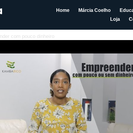
Home
Márcia Coelho
Educa
Loja
C
nder com pouco dinheiro