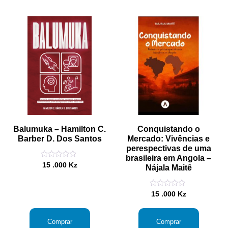
Balumuka – Hamilton C.
Conquistando o
Barber D. Dos Santos
Mercado: Vivências e
perespectivas de uma
brasileira em Angola –
Avaliação
15 .000
Kz
Nájala Maitê
0
de
5
Avaliação
15 .000
Kz
0
de
5
Comprar
Comprar