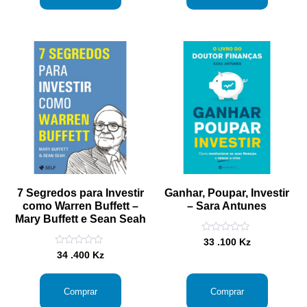
7 Segredos para Investir
Ganhar, Poupar, Investir
como Warren Buffett –
– Sara Antunes
Mary Buffett e Sean Seah
Avaliação
33 .100
Kz
0
Avaliação
34 .400
Kz
de
0
5
de
5
Comprar
Comprar