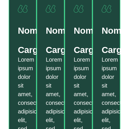
Nome
Nome
Nome
Nome
Cargo
Cargo
Cargo
Cargo
Lorem
Lorem
Lorem
Lorem
ipsum
ipsum
ipsum
ipsum
dolor
dolor
dolor
dolor
sit
sit
sit
sit
amet,
amet,
amet,
amet,
consectetur
consectetur
consectetur
consectetu
adipisicing
adipisicing
adipisicing
adipisicing
elit,
elit,
elit,
elit,
sed
sed
sed
sed