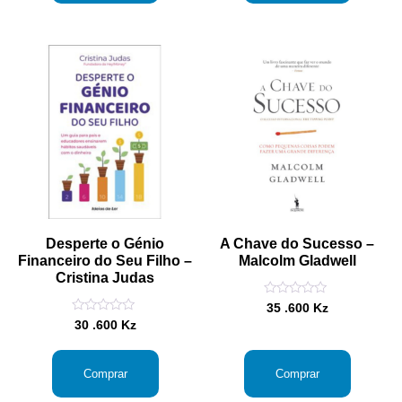
Desperte o Génio
A Chave do Sucesso –
Financeiro do Seu Filho –
Malcolm Gladwell
Cristina Judas
Avaliação
35 .600
Kz
0
Avaliação
30 .600
Kz
de
0
5
de
5
Comprar
Comprar