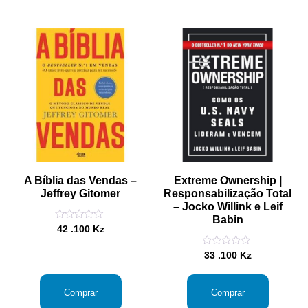
A Bíblia das Vendas –
Extreme Ownership |
Jeffrey Gitomer
Responsabilização Total
– Jocko Willink e Leif
Babin
Avaliação
42 .100
Kz
0
de
Avaliação
5
33 .100
Kz
0
de
5
Comprar
Comprar