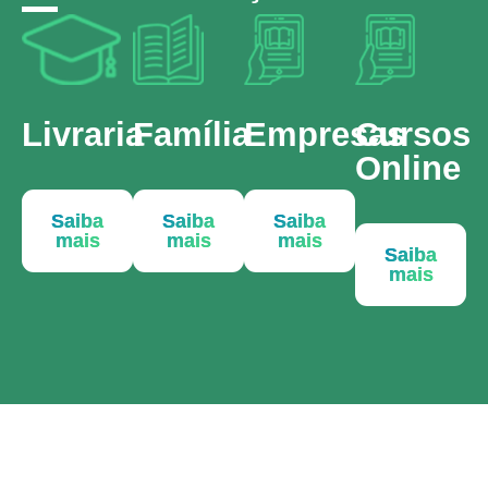
Livraria
Família
Empresas
Cursos
Online
Saiba
Saiba
Saiba
mais
mais
mais
Saiba
mais