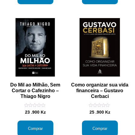
Do Mil ao Milhão, Sem
Como organizar sua vida
Cortar o Cafezinho –
financeira – Gustavo
Thiago Nigro
Cerbaci
Avaliação
Avaliação
23 .900
Kz
25 .900
Kz
0
0
de
de
5
5
Comprar
Comprar