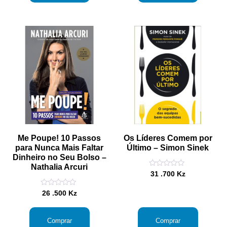
Me Poupe! 10 Passos
Os Líderes Comem por
para Nunca Mais Faltar
Último – Simon Sinek
Dinheiro no Seu Bolso –
Nathalia Arcuri
Avaliação
31 .700
Kz
0
de
Avaliação
5
26 .500
Kz
0
de
5
Comprar
Comprar