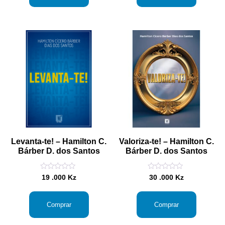
Levanta-te! – Hamilton C.
Valoriza-te! – Hamilton C.
Bárber D. dos Santos
Bárber D. dos Santos
Avaliação
Avaliação
19 .000
Kz
30 .000
Kz
0
0
de
de
5
5
Comprar
Comprar