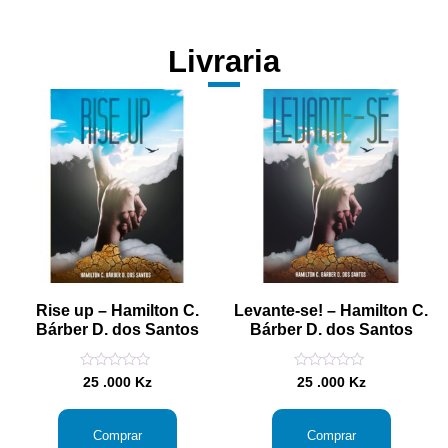
Livraria
Rise up – Hamilton C.
Levante-se! – Hamilton C.
Bárber D. dos Santos
Bárber D. dos Santos
Avaliação
Avaliação
25 .000
Kz
25 .000
Kz
0
0
de
de
5
5
Comprar
Comprar