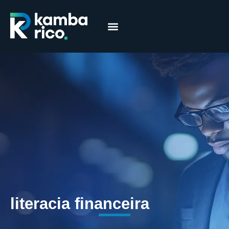
Márcia Coelho
Educação Financeira
literacia financeira