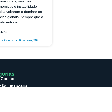
ernacionais, sanções
nómicas e instabilidade
ítica voltaram a dominar as
ícias globais. Sempre que o
do entra em
A MAIS
cia Coelho
6 Janeiro, 2026
gorias
 Coelho
ão Financeira
as