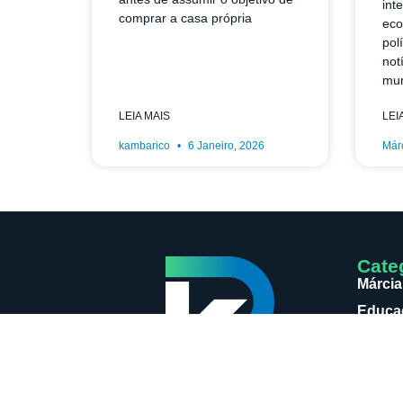
int
comprar a casa própria
eco
pol
not
mun
LEIA MAIS
LEI
kambarico
6 Janeiro, 2026
Már
Cate
Márcia
Educaç
Notici
Loja