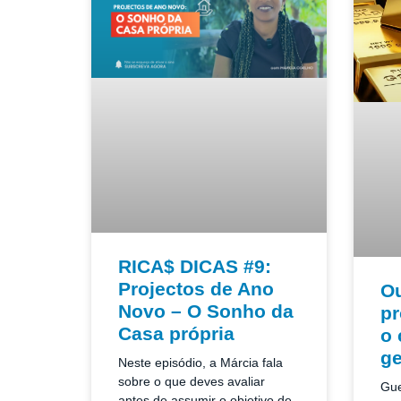
RICA$ DICAS #9:
Projectos de Ano
Ou
Novo – O Sonho da
pr
Casa própria
o 
ge
Neste episódio, a Márcia fala
sobre o que deves avaliar
Gue
antes de assumir o objetivo de