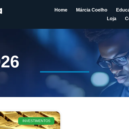
Home
Márcia Coelho
Educa
Loja
C
026
INVESTIMENTOS