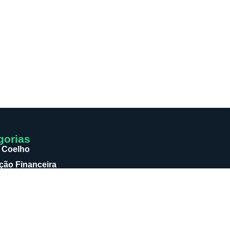
gorias
 Coelho
ão Financeira
as