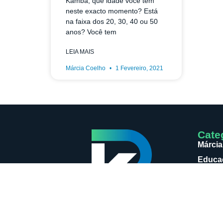
Kamba, que idade você tem
neste exacto momento? Está
na faixa dos 20, 30, 40 ou 50
anos? Você tem
LEIA MAIS
Márcia Coelho
1 Fevereiro, 2021
Cate
Márcia
Educaç
Notici
Loja